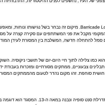
פוני של העיר, נחשפים לפנים ההיסטוריות, התרבותיות הי
הסיור מתחיל בנקודת מפגש מודרנית, Barricade Lounge & Bar. מיקום זה נבחר בשל נגישותו ונוחות, ומא
קומי מקבל את פני המשתתפים עם סקירה קצרה על מסלו
ם סמל להתחלה חדשה, המשלבת בין המסורת לעידן המודרנ
ור בשוק העירוני בנדבוליה, שהוקם בשנת 1932, הוא כמו צלילה לתוך חיי היום-יום של תושבי ניקוסי
תבלינים צבעוניים, ממתקים מסורתיים ומזכרות בעבודת יד.
ה חושית סוחפת. זהו מקום נהדר לטעום מהממתקים המסורת
ממשיכים למסגד סלימייה, מבנה ששימש בעבר כקתדרלת סנט סופיה ונבנה במאה ה-13. המ