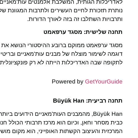
לאדריכלות הגותית, המשלבת אלמנטים עות'מאניים מ
נותרת תזכורת לחיים העשירים ולתרבות המגוונת של
ותרבויות השתלבו זה בזה לאורך הדורות.
תחנה שלישית: מסגד ערפאמט
מסגד ערפאמט ממוקם ברובע ההיסטורי הנושא את שמו
דוגמה לשימור מוצלח של מבנים עות'מאניים ובריטי
לתקופה שבה האדריכלות הייתה לא רק פונקציונלי
Powered by
GetYourGuide
תחנה רביעית: Büyük Han
Büyük Han, מהמבנים העות'מאניים הידועים
כבית מסחר וחאן, וכיום הוא מרכז תרבותי הכולל חנו
המרכזית והעיצוב הקשתות האופייני, הוא מקום מוש