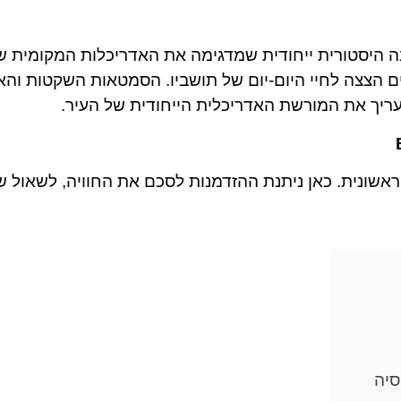
חרונה במסלול היא Samanbahçe, שכונה היסטורית ייחודית שמדגימה את האדריכלות המקומ
עים הצצה לחיי היום-יום של תושביו. הסמטאות השקטות והא
העריך את המורשת האדריכלית הייחודית של העיר.
אשונית. כאן ניתנת ההזדמנות לסכם את החוויה, לשאול ש
סיה