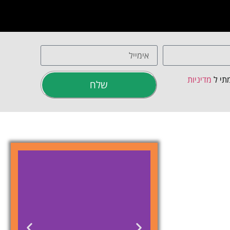
תי ל
מדיניות
שלח