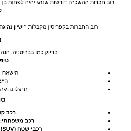
ל
רוב החברות בקפריסין מקבלות רישיון נהיגה 
נ
בדיוק כמו בבריטניה, הנ
טיפ
הישארו ע
היעז
תרגלו נהיגה
סו
רכב קו
רכב משפחתי:
רכבי שטח (SUV):