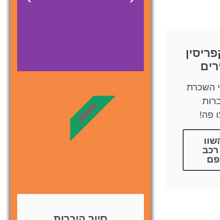
ריסין
רים
י השכרת
מלונות
רות
מומלץ
 פה!
מציאת מלון
מומלץ?
שוו
רכב
לחצו
פם
פה!
סיור היכרות