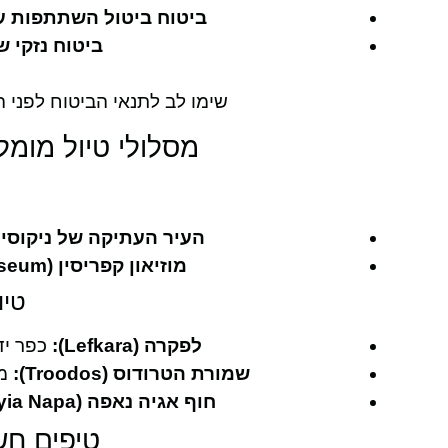
ביטוח ביטול השתתפות ע
ביטוח נזקי 
שימו לב לתנאי הביטוח לפני 
מסלולי טיול מומל
העיר העתיקה של ניקוסיה
מוזיאון קפריסין (Cyprus Museum):
טיו
לפקרה (Lefkara):
כפר ידוע
שמורת הטרודוס (Troodos):
מס
חוף אגיה נאפה (Ayia Napa):
טיפים חש