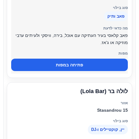
פאב ותיק
פאב קלאסי בעיר העתיקה עם אוכל, בירה, וויסקי ולעיתים ערבי
מוזיקה או ג'אז.
פתיחה במפות
לולה בר (Lola Bar)
Stasandrou 15
יין, קוקטיילים ו-DJ