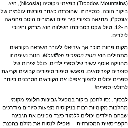
(Troodos Mountains) בפאתי ניקוסיה (Nicosia), היא
ביקור חובה. כנסייה זו, שהוכרזה כאתר מורשת עולמית של
אונסק"ו, מתגאה בציורי קיר יפים ושמורים היטב מהמאה
ה -12. טיול שקט בסביבתו השלווה הוא מרתק וחינוכי
לילדים.
מקום פחות מוכר אך אידיאלי לעורר השראה בקוראים
מתחילים הוא
חנות הספרים Moufflon
. חנות נעימה זו
מחזיקה אוסף עשיר של ספרי ילדים, כולל יצירות של
סופרים קפריסאים. מפגשי סיפור סיפורים קבועים וקריאת
ספרים יכולים להפוך אפילו את הקוראים הסרבנים ביותר
לתולעי ספרים!
לבסוף, נסו לתכנן ביקור במפעל
גבינות חלומי
מקומי.
מחלבות מקומיות רבות בניקוסיה מציעות סיורים מודרכים
שבהם הילדים יכולים ללמוד כיצד מכינים את הגבינה
הקפריסאית המסורתית – ואפילו לנסות את מזלם בהכנת