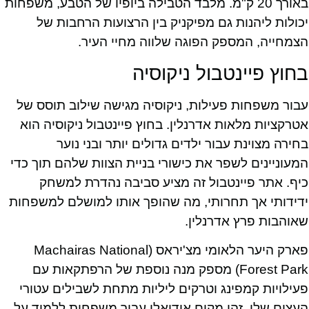
באורך 20 ק"מ. מלבד הטבילה ביופיו של הטבע, משפחות
יכולות ליהנות גם מפיקניק בין הרצועות הרחבות של
הצמחייה, המספק הפוגה שלווה מחיי העיר.
בחוץ פיינטבול ניקוסיה
עבור משפחות פעילות, ניקוסיה מגישה שילוב תוסס של
אטרקציות מלאות אדרנלין. בחוץ פיינטבול ניקוסיה הוא
בחירה מצוינת עבור ילדים גדולים יותר ובני נוער
המעוניינים לשפר את כישורי בניית הצוות שלהם תוך כדי
כיף. אתר פיינטבול זה מציע סביבה נהדרת למשחק
ידידותי אך תחרותי, מה שהופך אותו למושלם למשפחות
שאוהבות פרץ אדרנלין.
פארק היער הלאומי מצ'יראס (Machairas National
Forest Park) מספק מנה נוספת של הרפתקאות עם
פעילויות קמפינג וטרקים ליליות מתחת לשבילים עטורי
העצים שלו. זהו מקום אידיאלי עבור משפחות ללמוד על