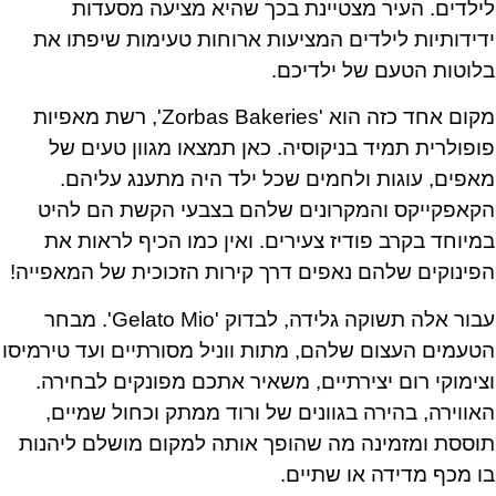
לילדים. העיר מצטיינת בכך שהיא מציעה מסעדות
ידידותיות לילדים המציעות ארוחות טעימות שיפתו את
בלוטות הטעם של ילדיכם.
מקום אחד כזה הוא 'Zorbas Bakeries', רשת מאפיות
פופולרית תמיד בניקוסיה. כאן תמצאו מגוון טעים של
מאפים, עוגות ולחמים שכל ילד היה מתענג עליהם.
הקאפקייקס והמקרונים שלהם בצבעי הקשת הם להיט
במיוחד בקרב פודיז צעירים. ואין כמו הכיף לראות את
הפינוקים שלהם נאפים דרך קירות הזכוכית של המאפייה!
עבור אלה תשוקה גלידה, לבדוק 'Gelato Mio'. מבחר
הטעמים העצום שלהם, מתות ווניל מסורתיים ועד טירמיסו
וצימוקי רום יצירתיים, משאיר אתכם מפונקים לבחירה.
האווירה, בהירה בגוונים של ורוד ממתק וכחול שמיים,
תוססת ומזמינה מה שהופך אותה למקום מושלם ליהנות
בו מכף מדידה או שתיים.