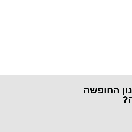
נון החופשה
ה?