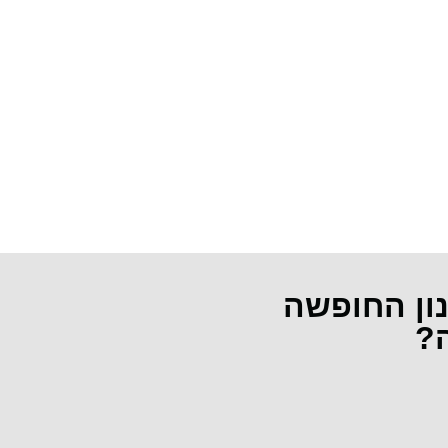
נון החופשה
ה?