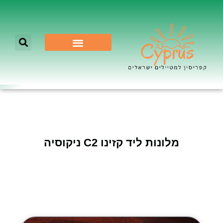
לא רק ניקוסיה
מלונות ליד קזינו C2 ניקוסיה