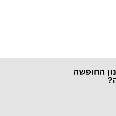
נון החופשה
ה?