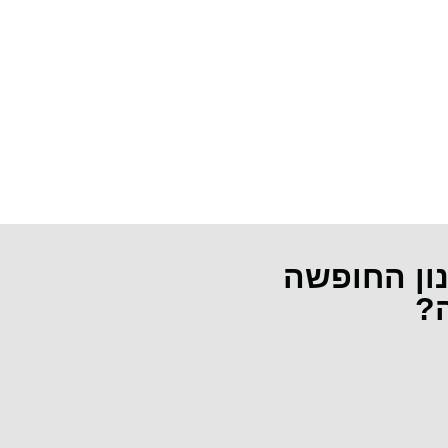
נון החופשה
ה?