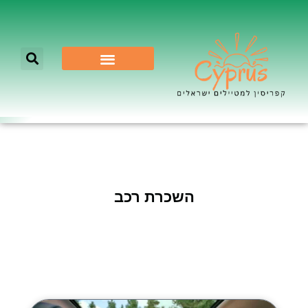
לא רק ניקוסיה
השכרת רכב