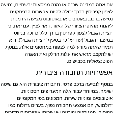
אם אתה במדינה שכנה או נהנה ממסעות יבשתיים, נסיעה
לצפון קפריסין בדרך יכולה להיות אפשרות הרפתקנית.
נסיעה ברכב, באוטובוס או באוטובוס מציעה הזדמנות
ליהנות מהיופי הציורי של האזור. ראוי לציין, עם זאת, כי
חציית הגבול לצפון קפריסין בדרך כלל כרוכה בניווט
במעברי הגבול (עוד על כך בסעיף 'חציית הגבול'). ודא
תמיד שאתה מודע למה לצפות במחסומים אלה. בנוסף,
יש לתקצב מראש את עלות הדלק ואת האגרה
הפוטנציאלית בכבישים.
אפשרויות תחבורה ציבורית
בנוסף לנסיעה ברכב פרטי, תחבורה ציבורית היא גם שיטה
ישימה, במיוחד עבור אלה המעדיפים חסכוניות.
אוטובוסים ומוניות שירות, המכונים בפי המקומיים
'דולמוש', הם אמצעי תחבורה נפוץ. בערים גדולות כמו
ניקוסיה, פמגוסטה וקירניה יש שירותי אוטובוסים סדירים