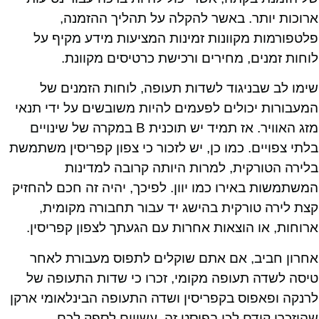
ארוכות יותר. באשר להקלה על תהליך ההזמנה,
פלטפורמות מקוונות זמינות המציעות מידע מקיף על
לוחות זמנים, מחירים ורכישת כרטיסים מקוונת.
שימו לב שבניגוד לשדות תעופה, לוחות הזמנים של
המעבורות יכולים לפעמים להיות משובשים על ידי תנאי
מזג האוויר. אז תמיד יש תוכנית B במקרה של שינויים
בלתי צפויים. כמו כן, יש לזכור כי צפון קפריסין משתמשת
בלירה הטורקית, למרות היותה קרובה למדינות
המשתמשות באירו כמו יוון. לפיכך, יהיה זה חכם להחזיק
קצת לירה טורקית בהישג יד עבור תחבורה מקומית,
ארוחות, או הוצאות אחרות עם הגעתך לצפון קפריסין.
אחרון חביב, אם אתם שוקלים לתפוס מעבורת לאחר
טיסה לשדה תעופה מקומי, זכרו כי שדות התעופה של
לרנקה ופאפוס בקפריסין ושדה התעופה הבינלאומי ארקן
שהוזכרו קודם לכן בפוסט זה, עשויים לספק לכם