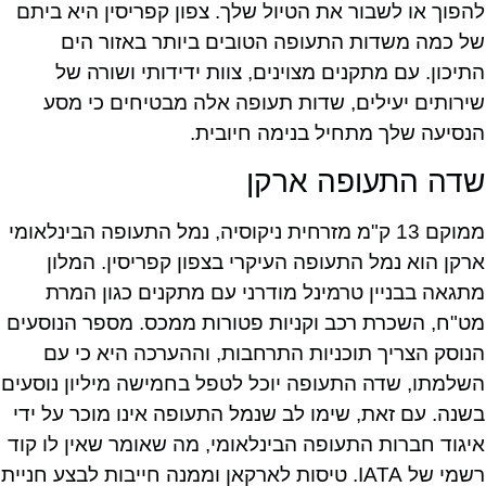
להפוך או לשבור את הטיול שלך. צפון קפריסין היא ביתם
של כמה משדות התעופה הטובים ביותר באזור הים
התיכון. עם מתקנים מצוינים, צוות ידידותי ושורה של
שירותים יעילים, שדות תעופה אלה מבטיחים כי מסע
הנסיעה שלך מתחיל בנימה חיובית.
שדה התעופה ארקן
ממוקם 13 ק"מ מזרחית ניקוסיה, נמל התעופה הבינלאומי
ארקן הוא נמל התעופה העיקרי בצפון קפריסין. המלון
מתגאה בבניין טרמינל מודרני עם מתקנים כגון המרת
מט"ח, השכרת רכב וקניות פטורות ממכס. מספר הנוסעים
הנוסק הצריך תוכניות התרחבות, וההערכה היא כי עם
השלמתו, שדה התעופה יוכל לטפל בחמישה מיליון נוסעים
בשנה. עם זאת, שימו לב שנמל התעופה אינו מוכר על ידי
איגוד חברות התעופה הבינלאומי, מה שאומר שאין לו קוד
רשמי של IATA. טיסות לארקאן וממנה חייבות לבצע חניית