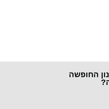
נון החופשה
ה?