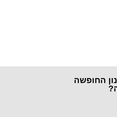
נון החופשה
ה?