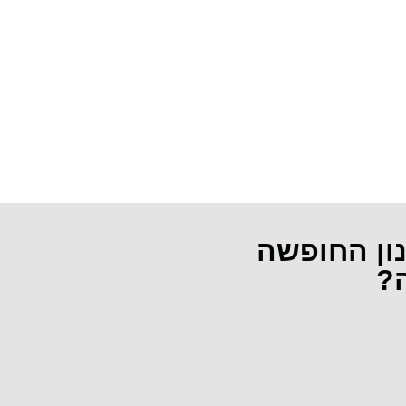
נון החופשה
ה?