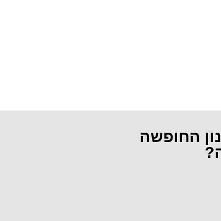
נון החופשה
ה?