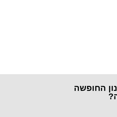
נון החופשה
ה?