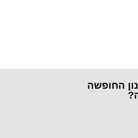
נון החופשה
ה?