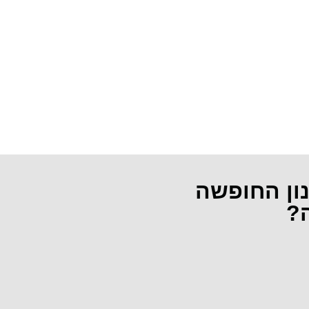
נון החופשה
ה?