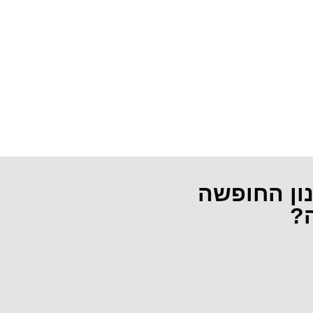
נון החופשה
ה?