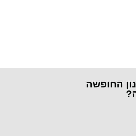
נון החופשה
ה?