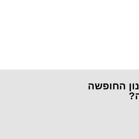
נון החופשה
ה?