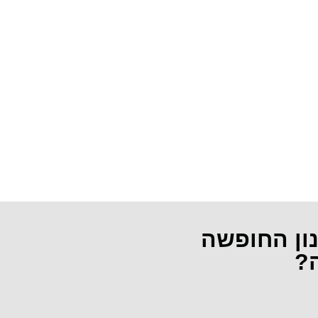
נון החופשה
ה?